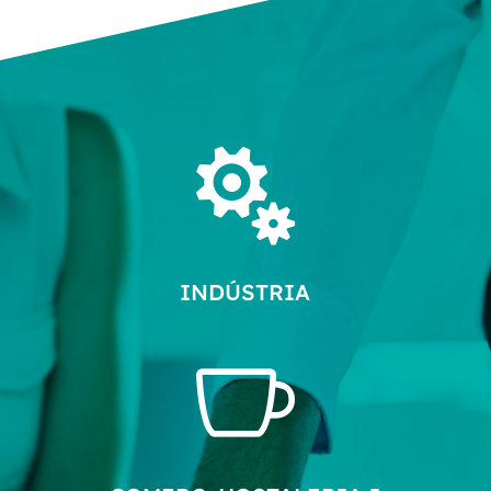

INDÚSTRIA
