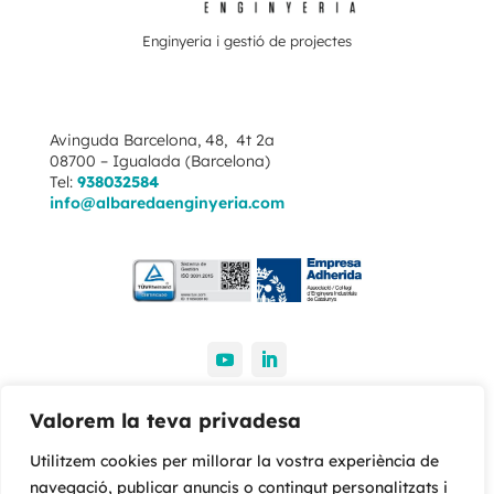
Enginyeria i gestió de projectes
Avinguda Barcelona, 48, 4t 2a
08700 – Igualada (Barcelona)
Tel:
938032584
info@albaredaenginyeria.com
Avís legal
Política de cookies
Valorem la teva privadesa
Política de privacitat
Utilitzem cookies per millorar la vostra experiència de
navegació, publicar anuncis o contingut personalitzats i